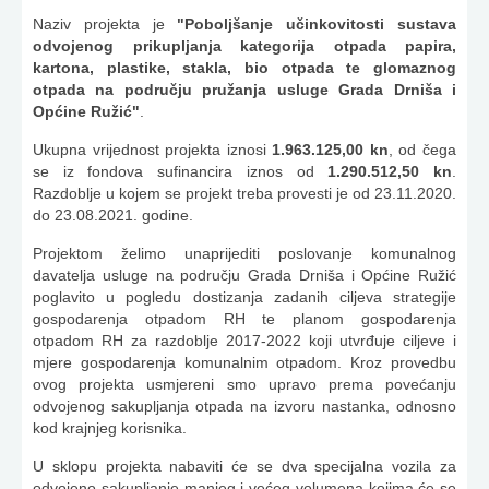
Naziv projekta je
"Poboljšanje učinkovitosti sustava
odvojenog prikupljanja kategorija otpada papira,
kartona, plastike, stakla, bio otpada te glomaznog
otpada na području pružanja usluge Grada Drniša i
Općine Ružić"
.
Ukupna vrijednost projekta iznosi
1.963.125,00 kn
, od čega
se iz fondova sufinancira iznos od
1.290.512,50 kn
.
Razdoblje u kojem se projekt treba provesti je od 23.11.2020.
do 23.08.2021. godine.
Projektom želimo unaprijediti poslovanje komunalnog
davatelja usluge na području Grada Drniša i Općine Ružić
poglavito u pogledu dostizanja zadanih ciljeva strategije
gospodarenja otpadom RH te planom gospodarenja
otpadom RH za razdoblje 2017-2022 koji utvrđuje ciljeve i
mjere gospodarenja komunalnim otpadom. Kroz provedbu
ovog projekta usmjereni smo upravo prema povećanju
odvojenog sakupljanja otpada na izvoru nastanka, odnosno
kod krajnjeg korisnika.
U sklopu projekta nabaviti će se dva specijalna vozila za
odvojeno sakupljanje manjeg i većeg volumena kojima će se