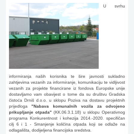
U svrhu
informiranja naših korisnika te šire javnosti sukladno
zahtjevima vezanih za informiranje, komunikaciju te vidljivost
vezanih za projekte financirane iz fondova Europske unije
dostavljamo vam obavijest o tome da su društvu Gradska
čistoća Drniš d.o.o. u sklopu Poziva na dostavu projektnih
prijedloga
"Nabava komunalnih vozila za odvojeno
prikupljanje otpada"
(KK.06.3.1.18) u sklopu Operativnog
programa Konkurentnost i kohezija 2014.-2020. specifičan
cilj 6 i 1 - Smanjenje količina otpada koji se odlaže na
odlagališta, dodijeljena financijska sredstva.