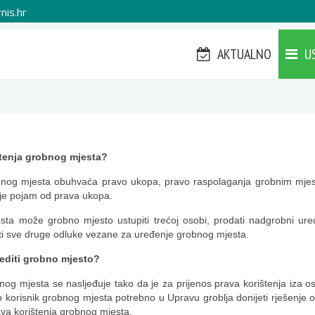
nis.hr
AKTUALNO
U
štenja grobnog mjesta?
obnog mjesta obuhvaća pravo ukopa, pravo raspolaganja grobnim mjes
i je pojam od prava ukopa.
sta može grobno mjesto ustupiti trećoj osobi, prodati nadgrobni ure
iti sve druge odluke vezane za uređenje grobnog mjesta.
editi grobno mjesto?
nog mjesta se nasljeđuje tako da je za prijenos prava korištenja iza o
o korisnik grobnog mjesta potrebno u Upravu groblja donijeti rješenje o
rava korištenja grobnog mjesta.