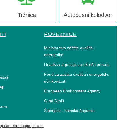
Tržnica
Autobusni kolodvor
TI
POVEZNICE
Ministarstvo zaštite okoliša i
energetike
Hrvatska agencija za okoliš i prirodu
Fond za zaštitu okoliša i energetsku
eštaji
učinkovitost
aji
European Environment Agency
Grad Drniš
vora
Šibensko - kninska županija
ijske tehnologije j.d.o.o.