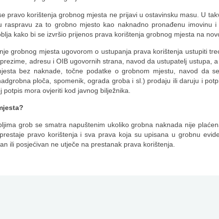
e pravo korištenja grobnog mjesta ne prijavi u ostavinsku masu. U tak
sku raspravu za to grobno mjesto kao naknadno pronađenu imovinu i
oblja kako bi se izvršio prijenos prava korištenja grobnog mjesta na nov
enje grobnog mjesta ugovorom o ustupanja prava korištenja ustupiti t
prezime, adresu i OIB ugovornih strana, navod da ustupatelj ustupa, a 
mjesta bez naknade, točne podatke o grobnom mjestu, navod da se
nadgrobna ploča, spomenik, ograda groba i sl.) prodaju ili daruju i potp
j potpis mora ovjeriti kod javnog bilježnika.
mjesta?
jima grob se smatra napuštenim ukoliko grobna naknada nije plaćen
prestaje pravo korištenja i sva prava koja su upisana u grobnu eviden
an ili posjećivan ne utječe na prestanak prava korištenja.