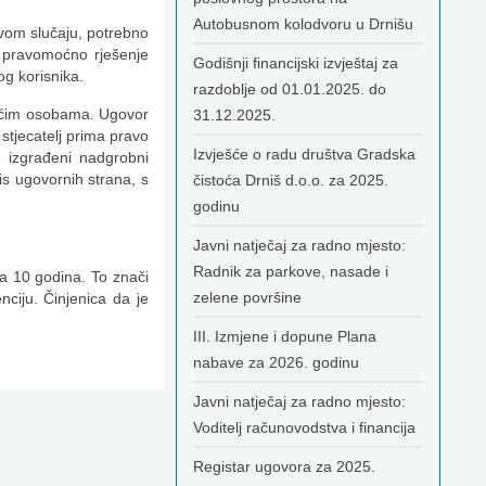
Autobusnom kolodvoru u Drnišu
vom slučaju, potrebno
 pravomoćno rješenje
Godišnji financijski izvještaj za
og korisnika.
razdoblje od 01.01.2025. do
rećim osobama. Ugovor
31.12.2025.
stjecatelj prima pravo
Izvješće o radu društva Gradska
 izgrađeni nadgrobni
is ugovornih strana, s
čistoća Drniš d.o.o. za 2025.
godinu
Javni natječaj za radno mjesto:
Radnik za parkove, nasade i
a 10 godina. To znači
zelene površine
ciju. Činjenica da je
III. Izmjene i dopune Plana
nabave za 2026. godinu
Javni natječaj za radno mjesto:
Voditelj računovodstva i financija
Registar ugovora za 2025.