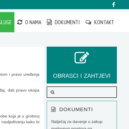
SLUGE
O NAMA
DOKUMENTI
KONTAKT
tom i pravo uređenja
OBRASCI I ZAHTJEVI
đaj, dati pravo ukopa
DOKUMENTI
sobe koja je u grobnoj
Natječaj za davanje u zakup
 nasljeđivanju kako bi
poslovnog prostora na