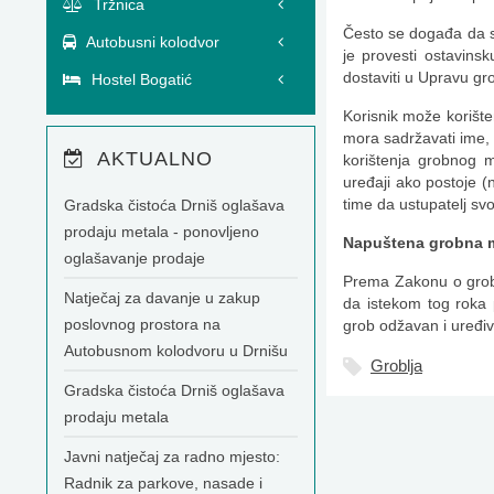
Tržnica
Često se događa da s
Autobusni kolodvor
je provesti ostavin
dostaviti u Upravu gr
Hostel Bogatić
Korisnik može korišt
mora sadržavati ime, 
AKTUALNO
korištenja grobnog 
uređaji ako postoje (
time da ustupatelj svo
Gradska čistoća Drniš oglašava
prodaju metala - ponovljeno
Napuštena grobna 
oglašavanje prodaje
Prema Zakonu o grobl
Natječaj za davanje u zakup
da istekom tog roka 
poslovnog prostora na
grob odžavan i uređiv
Autobusnom kolodvoru u Drnišu
Groblja
Gradska čistoća Drniš oglašava
prodaju metala
Javni natječaj za radno mjesto:
Radnik za parkove, nasade i