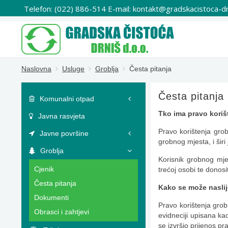
Telefon: (022) 886-514 E-mail: kontakt@gradskacistoca-dr
Naslovna
Usluge
Groblja
Česta pitanja
Česta pitanja
Komunalni otpad
Tko ima pravo kori
Javna rasvjeta
Pravo korištenja gr
Javne površine
grobnog mjesta, i šir
Groblja
Korisnik grobnog mje
Cjenik
trećoj osobi te donos
Česta pitanja
Kako se može naslij
Dokumenti
Pravo korištenja grob
Obrasci i zahtjevi
evidneciji upisana ka
se izvršio prijenos p