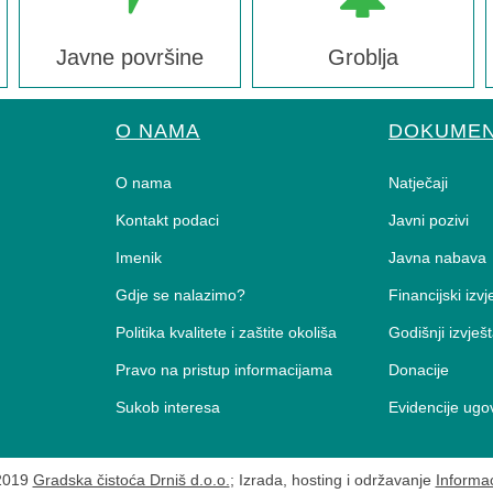
Javne površine
Groblja
O NAMA
DOKUMEN
O nama
Natječaji
Kontakt podaci
Javni pozivi
Imenik
Javna nabava
Gdje se nalazimo?
Financijski izvj
Politika kvalitete i zaštite okoliša
Godišnji izvješt
Pravo na pristup informacijama
Donacije
Sukob interesa
Evidencije ugo
 2019
Gradska čistoća Drniš d.o.o.
; Izrada, hosting i održavanje
Informac