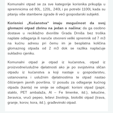
Komunalni otpad se za sve kategorije korisnika prikuplja u
spremnicima od 80L, 120L, 240L i po potrebi 1100L kada su
pitanju više stambene zgrade ili veći gospodarski subjekti.
Korisnici „Kućanstva“ imaju mogućnost da svoj
glomazni otpad zbrinu na jedan o načina:
da ga osobno
dostave u reciklažno dvorište Grada Drniša bez troška
naplate odlaganja ili naruče otvoreni veliki spremnik od 7 m3
na kućnu adresu pri čemu im je besplatna količina
glomaznog otpada od 2 m3 dok se razlika naplaćuje
sukladno cjeniku.
Komunalni otpad je otpad iz kućanstva, otpad iz
proizvodne/uslužne djelatnosti ako je po svojstvima sličan
otpadu iz kućanstva a koji nastaje u gospodarstvu,
ustanovama i uslužnim djelatnostima te otpad nastao
čišćenjem javnih površina. U posudu za odlaganje kućnog
otpada (kanta) ne smije se odlagati: korisni otpad (papir,
staklo, PET ambalaža, Al – Fe limenke, itd.), tekućine,
žeravica, vrući pepeo, leševi životinja, biološki otpad (trava,
granje, korov, kora, itd.), građevinski otpad.