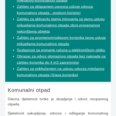
miješanog komunalnog otpada
Zahtjev za sklapanjem ugovora usluge odvoza
komunalnog otpada - poslovni korisnici
Zahtjev za aktivaciju stanja mirovanja za javnu uslugu
prikupljanja komunalnog otpada zbog privremenog
nekorištenja objekta
Zahtjev za promjenom/odjavom korisnika javne usluge
prikupljanja komunalnog otpada
Suglasnost za primanje računa u elektroničkom obliku
Obrazac za odvoz glomaznog otpada bez naknade na
zahtjev korisnika do 4 m3 zapremnine
Zahtjev za priključenjem na uslugu odvoza miješanog
komunalnog otpada (Izjava korisnika)
Komunalni otpad
Glavna djelatnost tvrtke je skupljanje i odvoz neopasnog
otpada.
Djelatnost sakupljanja, odvoza i odlaganja komunalnog