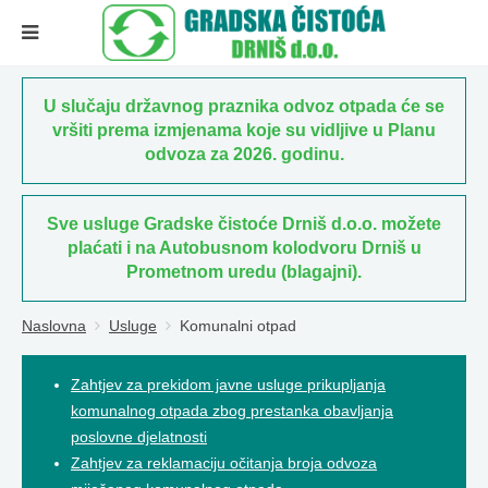
U slučaju državnog praznika odvoz otpada će se
vršiti prema izmjenama koje su vidljive u Planu
odvoza za 2026. godinu.
Sve usluge Gradske čistoće Drniš d.o.o. možete
plaćati i na Autobusnom kolodvoru Drniš u
Prometnom uredu (blagajni).
Naslovna
Usluge
Komunalni otpad
Zahtjev za prekidom javne usluge prikupljanja
komunalnog otpada zbog prestanka obavljanja
poslovne djelatnosti
Zahtjev za reklamaciju očitanja broja odvoza