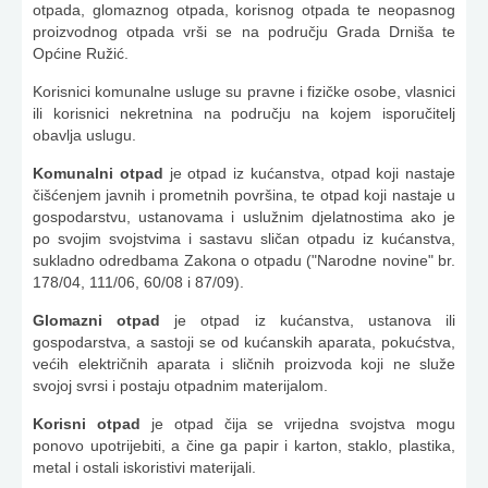
otpada, glomaznog otpada, korisnog otpada te neopasnog
proizvodnog otpada vrši se na području Grada Drniša te
Općine Ružić.
Korisnici komunalne usluge su pravne i fizičke osobe, vlasnici
ili korisnici nekretnina na području na kojem isporučitelj
obavlja uslugu.
Komunalni otpad
je otpad iz kućanstva, otpad koji nastaje
čišćenjem javnih i prometnih površina, te otpad koji nastaje u
gospodarstvu, ustanovama i uslužnim djelatnostima ako je
po svojim svojstvima i sastavu sličan otpadu iz kućanstva,
sukladno odredbama Zakona o otpadu ("Narodne novine" br.
178/04, 111/06, 60/08 i 87/09).
Glomazni otpad
je otpad iz kućanstva, ustanova ili
gospodarstva, a sastoji se od kućanskih aparata, pokućstva,
većih električnih aparata i sličnih proizvoda koji ne služe
svojoj svrsi i postaju otpadnim materijalom.
Korisni otpad
je otpad čija se vrijedna svojstva mogu
ponovo upotrijebiti, a čine ga papir i karton, staklo, plastika,
metal i ostali iskoristivi materijali.