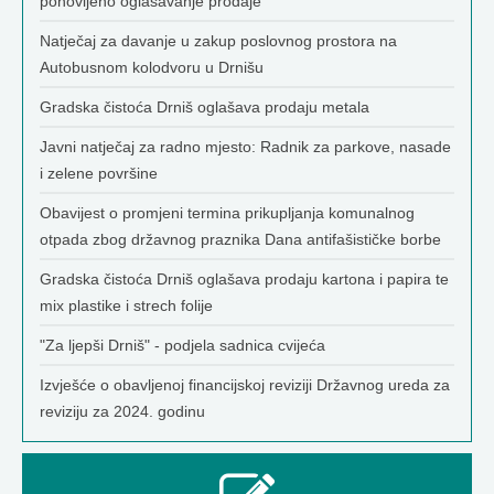
ponovljeno oglašavanje prodaje
Natječaj za davanje u zakup poslovnog prostora na
Autobusnom kolodvoru u Drnišu
Gradska čistoća Drniš oglašava prodaju metala
Javni natječaj za radno mjesto: Radnik za parkove, nasade
i zelene površine
Obavijest o promjeni termina prikupljanja komunalnog
otpada zbog državnog praznika Dana antifašističke borbe
Gradska čistoća Drniš oglašava prodaju kartona i papira te
mix plastike i strech folije
"Za ljepši Drniš" - podjela sadnica cvijeća
Izvješće o obavljenoj financijskoj reviziji Državnog ureda za
reviziju za 2024. godinu