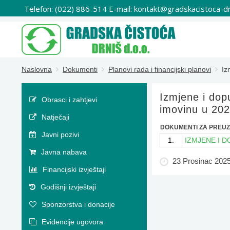
Telefon: (022) 886-514 E-mail: kontakt@gradskacistoca-dr
Naslovna
Dokumenti
Planovi rada i financijski planovi
Iz
Izmjene i dopu
Obrasci i zahtjevi
imovinu u 202
Natječaji
DOKUMENTI ZA PREUZ
Javni pozivi
1.
IZMJENE I D
Javna nabava
23 Prosinac 202
Financijski izvještaji
Godišnji izvještaji
Sponzorstva i donacije
Evidencije ugovora