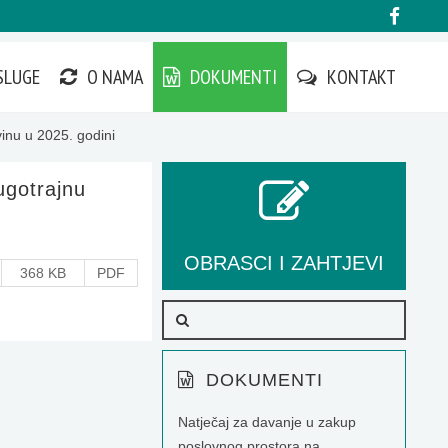
SLUGE
O NAMA
DOKUMENTI
KONTAKT
vinu u 2025. godini
ugotrajnu
OBRASCI I ZAHTJEVI
368 KB
PDF
DOKUMENTI
Natječaj za davanje u zakup
poslovnog prostora na