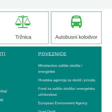
Tržnica
Autobusni kolodvor
TI
POVEZNICE
Ministarstvo zaštite okoliša i
energetike
Hrvatska agencija za okoliš i prirodu
Fond za zaštitu okoliša i energetsku
eštaji
učinkovitost
aji
European Environment Agency
Grad Drniš