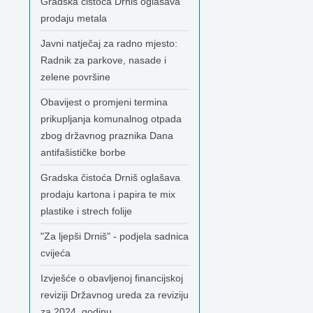
Gradska čistoća Drniš oglašava
prodaju metala
Javni natječaj za radno mjesto:
Radnik za parkove, nasade i
zelene površine
Obavijest o promjeni termina
prikupljanja komunalnog otpada
zbog državnog praznika Dana
antifašističke borbe
Gradska čistoća Drniš oglašava
prodaju kartona i papira te mix
plastike i strech folije
"Za ljepši Drniš" - podjela sadnica
cvijeća
Izvješće o obavljenoj financijskoj
reviziji Državnog ureda za reviziju
za 2024. godinu