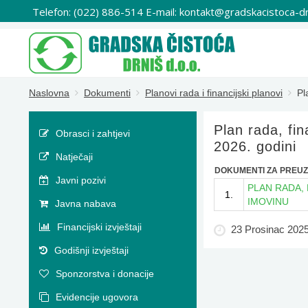
Telefon: (022) 886-514 E-mail: kontakt@gradskacistoca-dr
Naslovna
Dokumenti
Planovi rada i financijski planovi
Pl
Plan rada, fin
Obrasci i zahtjevi
2026. godini
Natječaji
DOKUMENTI ZA PREUZ
Javni pozivi
PLAN RADA, 
1.
IMOVINU
Javna nabava
Financijski izvještaji
23 Prosinac 202
Godišnji izvještaji
Sponzorstva i donacije
Evidencije ugovora