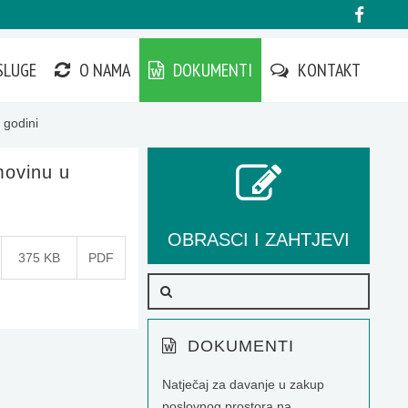
SLUGE
O NAMA
DOKUMENTI
KONTAKT
 godini
imovinu u
OBRASCI I ZAHTJEVI
375 KB
PDF
DOKUMENTI
Natječaj za davanje u zakup
poslovnog prostora na