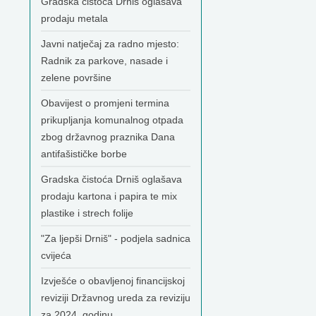
Gradska čistoća Drniš oglašava
prodaju metala
Javni natječaj za radno mjesto:
Radnik za parkove, nasade i
zelene površine
Obavijest o promjeni termina
prikupljanja komunalnog otpada
zbog državnog praznika Dana
antifašističke borbe
Gradska čistoća Drniš oglašava
prodaju kartona i papira te mix
plastike i strech folije
"Za ljepši Drniš" - podjela sadnica
cvijeća
Izvješće o obavljenoj financijskoj
reviziji Državnog ureda za reviziju
za 2024. godinu