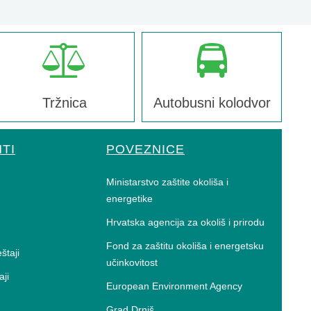
Tržnica
Autobusni kolodvor
TI
POVEZNICE
Ministarstvo zaštite okoliša i
energetike
Hrvatska agencija za okoliš i prirodu
Fond za zaštitu okoliša i energetsku
eštaji
učinkovitost
aji
European Environment Agency
Grad Drniš