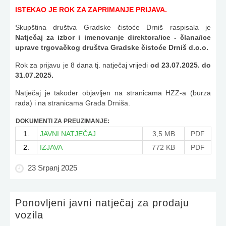
ISTEKAO JE ROK ZA ZAPRIMANJE PRIJAVA.
Skupština društva Gradske čistoće Drniš raspisala je
Natječaj za izbor i imenovanje direktora/ice - člana/ice
uprave trgovačkog društva Gradske čistoće Drniš d.o.o.
Rok za prijavu je 8 dana tj. natječaj vrijedi
od 23.07.2025. do
31.07.2025.
Natječaj je također objavljen na stranicama HZZ-a (burza
rada) i na stranicama Grada Drniša.
DOKUMENTI ZA PREUZIMANJE:
1.
JAVNI NATJEČAJ
3,5 MB
PDF
2.
IZJAVA
772 KB
PDF
23 Srpanj 2025
Ponovljeni javni natječaj za prodaju
vozila