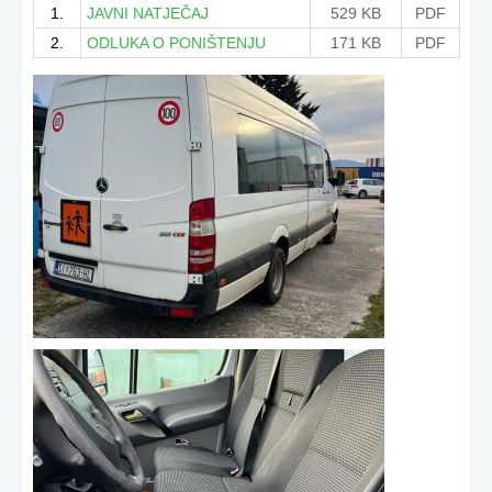
1.
JAVNI NATJEČAJ
529 KB
PDF
2.
ODLUKA O PONIŠTENJU
171 KB
PDF